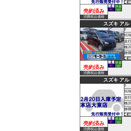
売約済み
消費税込価格
スズキ アル
F
H28
走行
検2
静岡
売約済み
消費税込価格
スズキ アル
F
H28
走行
検2
静岡
売約済み
消費税込価格