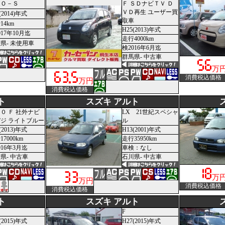
ＣＯ－Ｓ
Ｆ ＳＤナビＴＶ Ｄ
ＶＤ再生 ユーザー買
(2014)年式
取車
14km
H25(2013)年式
017年10月迄
走行4000km
県- 未使用車
検2016年6月迄
群馬県- 中古車
万
消費税込価格
万円
消費税込価格
ト
スズキ アルト
０ Ｆ 社外ナビ
LX 21世紀スペシャ
ジ ライトブルー
ル
(2013)年式
H13(2001)年式
7000km
走行35950km
016年3月迄
車検：なし
県- 中古車
石川県- 中古車
万
万円
消費税込価格
消費税込価格
ト
スズキ アルト
F
(2015)年式
H27(2015)年式