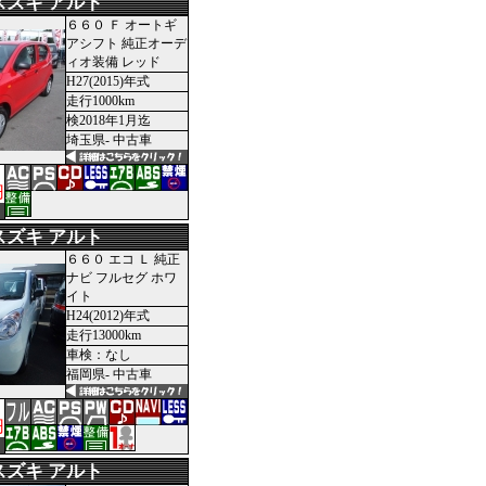
スズキ アルト
６６０ Ｆ オートギ
アシフト 純正オーデ
ィオ装備 レッド
H27(2015)年式
走行1000km
検2018年1月迄
埼玉県- 中古車
円
スズキ アルト
６６０ エコ Ｌ 純正
ナビ フルセグ ホワ
イト
H24(2012)年式
走行13000km
車検：なし
福岡県- 中古車
円
スズキ アルト