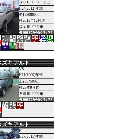
６６０ Ｆ ベージュ
H24(2012)年式
走行20000km
検2015年12月迄
福岡県- 中古車
円
スズキ アルト
VS
H11(1999)年式
走行37500km
検23年9月迄
石川県- 中古車
円
スズキ アルト
F
H27(2015)年式