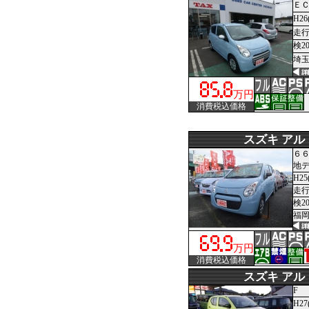
Ｅ
H26
走行
検2
埼玉
万円
消費税込価格
スズキ アル
６６
地デ
H25
走行1
検2
福岡
万円
消費税込価格
スズキ アル
F
H27