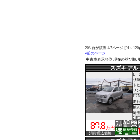
203 台が該当 4/7ページ [91～12
«前のページ
中古車表示順位
現在の並び順:
スズキ アル
L 
り
ト
リ
H27
走行
検2
埼玉
万円
消費税込価格