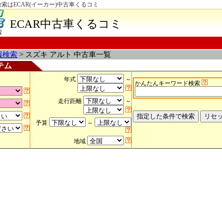
検索はECAR(イーカー)中古車くるコミ
ECAR中古車くるコミ
索
報検索
> スズキ アルト 中古車一覧
テム
年式
～
かんたんキーワード検索
走行距離
～
予算
～
地域