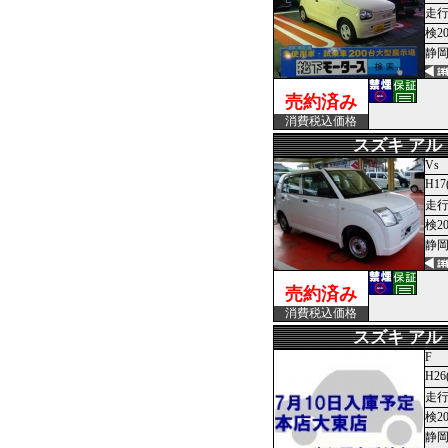
走行
検2
静岡
売約済み
消費税込価格
スズキ アル
Vs
H17
走行1
検2
静岡
売約済み
消費税込価格
スズキ アル
F
H26
走行
検2
静岡