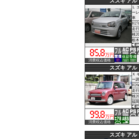
スズキ アル
Ｌ 
ーレ
車
H27
走行
検2
栃木
万円
消費税込価格
スズキ アル
Ｘ 
ー
H26
走行
検2
福岡
万円
消費税込価格
スズキ アル