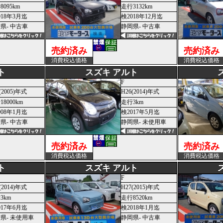
8095km
走行3132km
018年3月迄
検2018年12月迄
県- 中古車
静岡県- 中古車
売約済み
売約済み
消費税込価格
消費税込価格
ト
スズキ アルト
F
(2005)年式
H26(2014)年式
8000km
走行3km
008年1月迄
検2017年5月迄
県- 中古車
静岡県- 未使用車
売約済み
売約済み
消費税込価格
消費税込価格
ト
スズキ アルト
F
(2014)年式
H27(2015)年式
3km
走行8520km
017年6月迄
検2018年1月迄
県- 未使用車
静岡県- 中古車