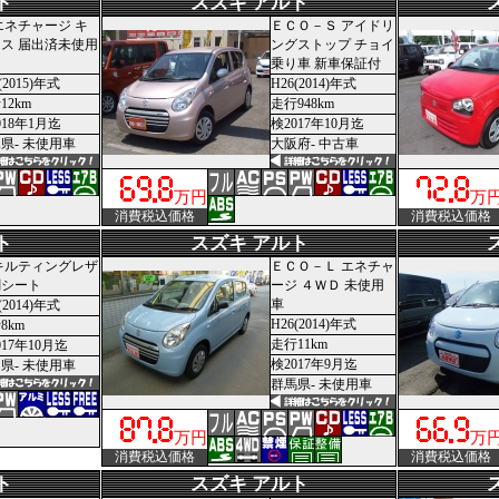
ト
スズキ アルト
エネチャージ キ
ＥＣＯ－Ｓ アイドリ
ス 届出済未使用
ングストップ チョイ
乗り車 新車保証付
(2015)年式
H26(2014)年式
12km
走行948km
018年1月迄
検2017年10月迄
県- 未使用車
大阪府- 中古車
万円
万
消費税込価格
消費税込価格
ト
スズキ アルト
キルティングレザ
ＥＣＯ－Ｌ エネチャ
調シート
ージ ４ＷＤ 未使用
車
(2014)年式
H26(2014)年式
8km
走行11km
017年10月迄
検2017年9月迄
県- 未使用車
群馬県- 未使用車
万円
万
消費税込価格
消費税込価格
ト
スズキ アルト