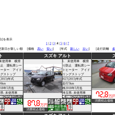
0台]を表示
1
|
2
|
3
|
4
|
5
|
6
|
7
 更新日が新しい順
[価格
高い
安い
] [年式
新しい
古い
] [走行距離
ト
スズキ アルト
未使用車 横滑
L 未使用車 横滑
防止 運転席シー
り防止 運転席シー
ヒーター アイド
トヒーター アイド
ングストップ
リングストップ
(2015)年式
H27(2015)年式
6km
走行5km
018年5月迄
検2018年5月迄
県- 未使用車
埼玉県- 未使用車
万
消費税込価格
万円
消費税込価格