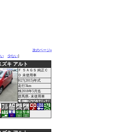
次のページ»
多い
少ない
]
スズキ アルト
Ｆ ５ＡＧＳ 純正Ｃ
Ｄ 未使用車
H27(2015)年式
走行3km
検2018年5月迄
群馬県- 未使用車
円