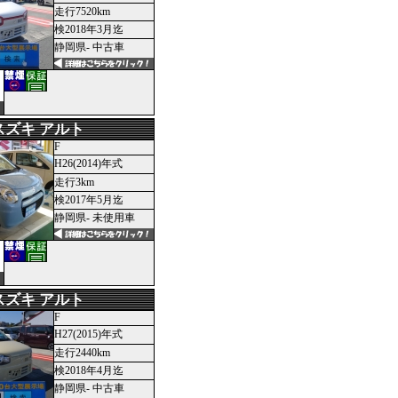
走行7520km
検2018年3月迄
静岡県- 中古車
スズキ アルト
F
H26(2014)年式
走行3km
検2017年5月迄
静岡県- 未使用車
スズキ アルト
F
H27(2015)年式
走行2440km
検2018年4月迄
静岡県- 中古車