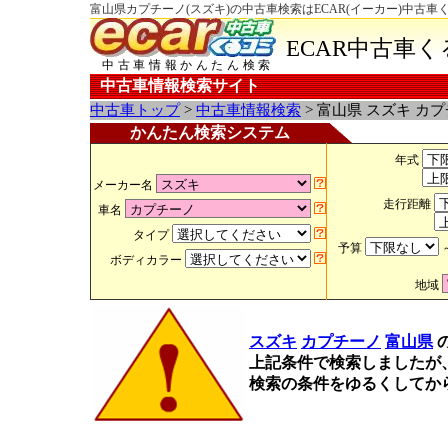
富山県カプチーノ(スズキ)の中古車検索はECAR(イーカー)中古車
ECAR中古車
中古車情報かんたん検索
中古車情報検索サイト
中古車トップ
>
中古車情報検索
> 富山県 スズキ カ
かんたん検索システム
年式
メーカー名
走行距離
車名
タイプ
予算
ボディカラー
地域
スズキ
カプチーノ
富山県
上記条件で検索しましたが
検索の条件をゆるくしてか