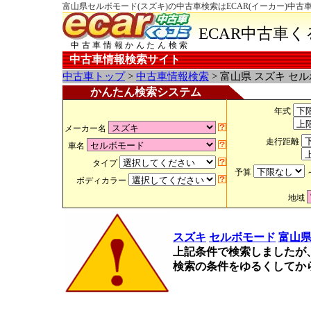
富山県セルボモード(スズキ)の中古車検索はECAR(イーカー)中古
ECAR中古車
中古車情報かんたん検索
中古車情報検索サイト
中古車トップ
>
中古車情報検索
> 富山県 スズキ セ
かんたん検索システム
年式
メーカー名
走行距離
車名
タイプ
予算
ボディカラー
地域
スズキ
セルボモード
富山
上記条件で検索しましたが
検索の条件をゆるくしてか