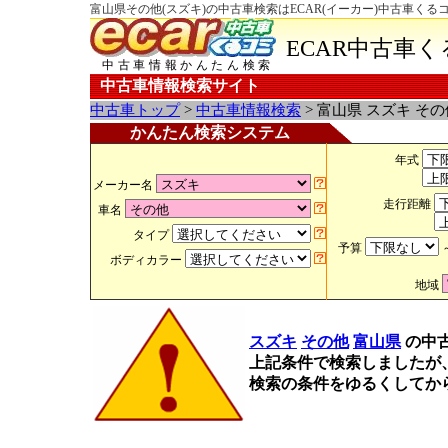
富山県その他(スズキ)の中古車検索はECAR(イーカー)中古車くる
ECAR中古車
中古車情報かんたん検索
中古車情報検索サイト
中古車トップ
>
中古車情報検索
> 富山県 スズキ そ
かんたん検索システム
年式
メーカー名
走行距離
車名
タイプ
予算
ボディカラー
地域
スズキ
その他
富山県
の中
上記条件で検索しましたが
検索の条件をゆるくしてか