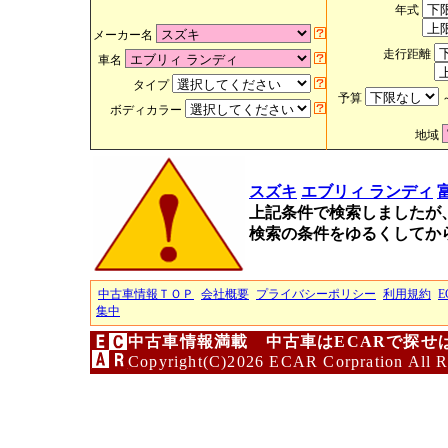
年式
メーカー名
走行距離
車名
タイプ
予算
ボディカラー
地域
スズキ
エブリィ ランディ
上記条件で検索しましたが
検索の条件をゆるくしてか
中古車情報ＴＯＰ
会社概要
プライバシーポリシー
利用規約
E
集中
中古車情報満載 中古車はECARで探せ
Copyright(C)2026 ECAR Corpration All R