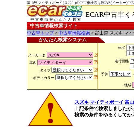
富山県マイティボーイ(スズキ)の中古車検索はECAR(イーカー)中
ECAR中古車
中古車情報かんたん検索
中古車情報検索サイト
中古車トップ
>
中古車情報検索
> 富山県 スズキ マ
かんたん検索システム
年式
メーカー名
走行距離
車名
タイプ
予算
ボディカラー
地域
スズキ
マイティボーイ
富
上記条件で検索しましたが
検索の条件をゆるくしてか