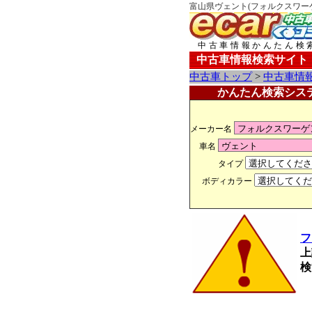
富山県ヴェント(フォルクスワーゲ
中古車情報かんたん検
中古車情報検索サイト
中古車トップ
>
中古車情
かんたん検索シス
メーカー名
車名
タイプ
ボディカラー
フ
上
検