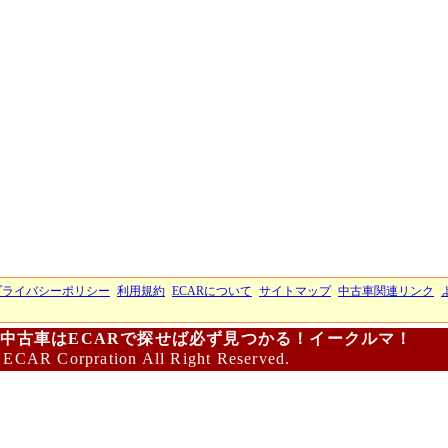
プライバシーポリシー
利用規約
ECARについて
サイトマップ
中古車関連リンク
中古車はECARで探せば必ず見つかる！イークルマ！
 ECAR Corpration All Right Reserved.