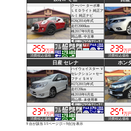
クーパー ターボ車
ＬＥＤライト 純正ア
ルミ 純正ナビ
H26(2014)年式
走行2000km
検2017年9月迄
岡山県- 中古車
万円
万
消費税込価格
消費税込価格
日産 セレナ
ホン
ハイウェイスター Ｖ
セレクション＋セー
フティ ＳＨＶ
H27(2015)年式
走行20km
検2018年6月迄
岡山県- 未使用車
万円
万
消費税込価格
消費税込価格
9 台が該当 1/1ページ [1～9台]を表示