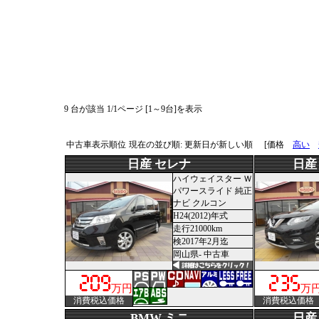
9 台が該当 1/1ページ [1～9台]を表示
中古車表示順位
現在の並び順: 更新日が新しい順
[価格
高い
日産 セレナ
日産
ハイウェイスター Ｗ
パワースライド 純正
ナビ クルコン
H24(2012)年式
走行21000km
検2017年2月迄
岡山県- 中古車
万円
万
消費税込価格
消費税込価格
BMW ミニ
日産