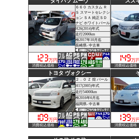
ダイハツ ムーヴ
スズキ
６６０ カスタム Ｒ
Ｓ スマートセレクシ
ョン ＳＡ 純正ＳＤ
ナビ ホワイトパール
H26(2014)年式
走行2000km
検2017年10月迄
長崎県- 中古車
万円
万
消費税込価格
消費税込価格
トヨタ ヴォクシー
２．０ Ｚ 煌 パール
H17(2005)年式
走行54000km
検2016年6月迄
福岡県- 中古車
万円
万
消費税込価格
消費税込価格