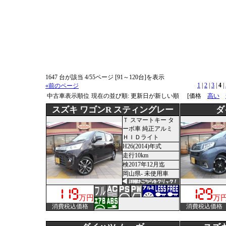
1647 台が該当 4/55ページ [91～120台]を表示
1
|
2
|
3
|
4
|
«前のページ
中古車表示順位
現在の並び順: 更新日が新しい順
[価格
高い
スズキ ワゴンR スティングレー
ダ
Ｔ スマートキー タ
ーボ車 純正アルミ
ＨＩＤライト
H26(2014)年式
走行10km
検2017年12月迄
岡山県- 未使用車
万円
万
消費税込価格
消費税込価格