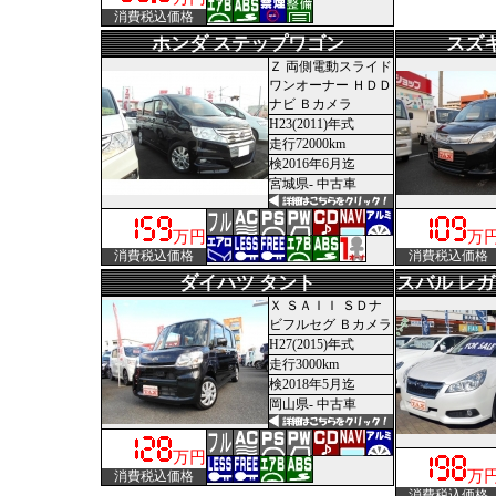
消費税込価格
ホンダ ステップワゴン
スズキ
Ｚ 両側電動スライド
ワンオーナー ＨＤＤ
ナビ Ｂカメラ
H23(2011)年式
走行72000km
検2016年6月迄
宮城県- 中古車
万円
万
消費税込価格
消費税込価格
ダイハツ タント
スバル レ
Ｘ ＳＡＩＩ ＳＤナ
ビフルセグ Ｂカメラ
H27(2015)年式
走行3000km
検2018年5月迄
岡山県- 中古車
万円
万
消費税込価格
消費税込価格