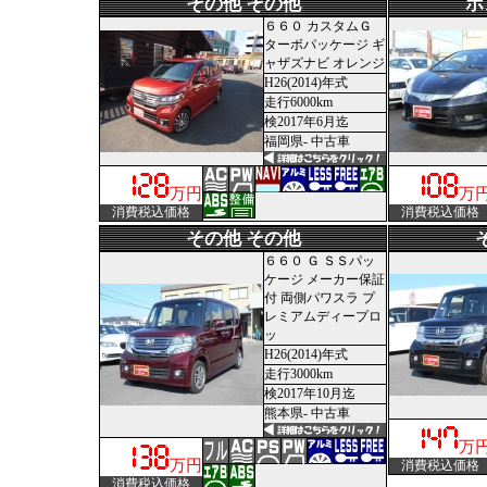
その他 その他
ホ
６６０ カスタムＧ
ターボパッケージ ギ
ャザズナビ オレンジ
H26(2014)年式
走行6000km
検2017年6月迄
福岡県- 中古車
万円
万
消費税込価格
消費税込価格
その他 その他
６６０ Ｇ ＳＳパッ
ケージ メーカー保証
付 両側パワスラ プ
レミアムディープロ
ッ
H26(2014)年式
走行3000km
検2017年10月迄
熊本県- 中古車
万
万円
消費税込価格
消費税込価格