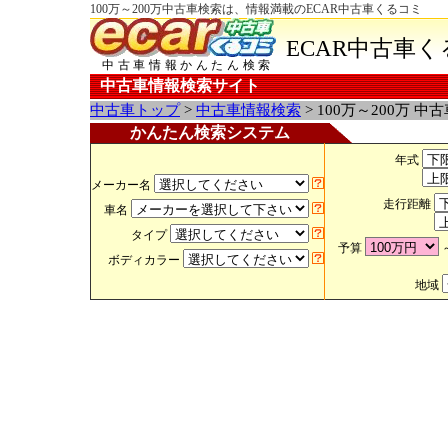
100万～200万中古車検索は、情報満載のECAR中古車くるコミ
ECAR中古車
中古車情報かんたん検索
中古車情報検索サイト
中古車トップ
>
中古車情報検索
> 100万～200万 中
かんたん検索システム
年式
メーカー名
走行距離
車名
タイプ
予算
ボディカラー
地域