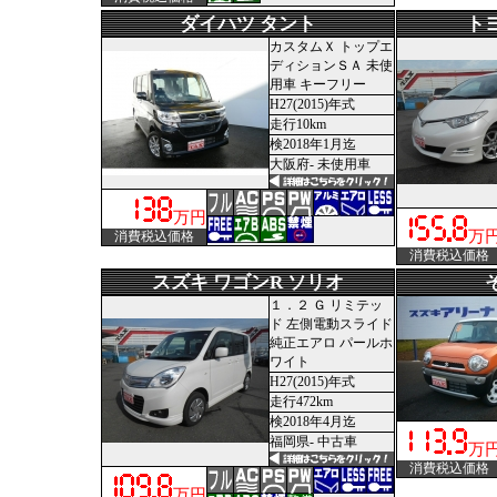
ダイハツ タント
ト
カスタムＸ トップエ
ディションＳＡ 未使
用車 キーフリー
H27(2015)年式
走行10km
検2018年1月迄
大阪府- 未使用車
万円
万
消費税込価格
消費税込価格
スズキ ワゴンR ソリオ
１．２ Ｇ リミテッ
ド 左側電動スライド
純正エアロ パールホ
ワイト
H27(2015)年式
走行472km
検2018年4月迄
福岡県- 中古車
万
消費税込価格
万円