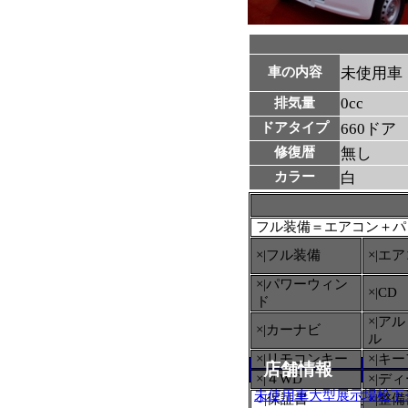
車の内容
未使用車
0cc
排気量
ドアタイプ
660ドア
修復暦
無し
カラー
白
フル装備＝エアコン＋パ
×|フル装備
×|エ
×|パワーウィン
×|CD
ド
×|ア
×|カーナビ
ル
×|リモコンキー
×|キ
店舗情報
×|４WD
×|デ
未使用車大型展示場松下
○
|保証書
×|整