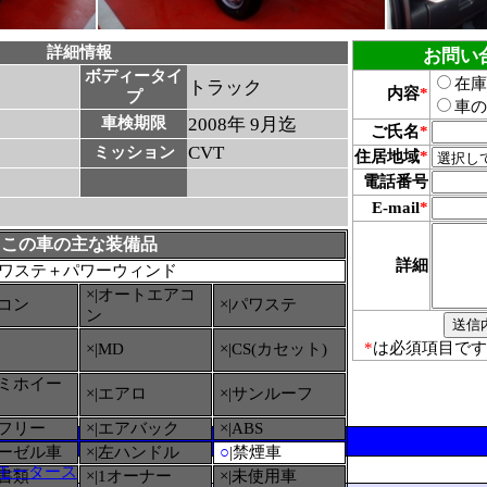
詳細情報
お問い
ボディータイ
在庫
トラック
内容
*
プ
車の
車検期限
2008年 9月迄
ご氏名
*
CVT
ミッション
住居地域
*
電話番号
E-mail
*
この車の主な装備品
詳細
ワステ＋パワーウィンド
×|オートエアコ
アコン
×|パワステ
ン
*
は必須項目です
×|MD
×|CS(カセット)
ルミホイー
×|エアロ
×|サンルーフ
ーフリー
×|エアバック
×|ABS
ィーゼル車
×|左ハンドル
○
|禁煙車
モータース
備書類
×|1オーナー
×|未使用車