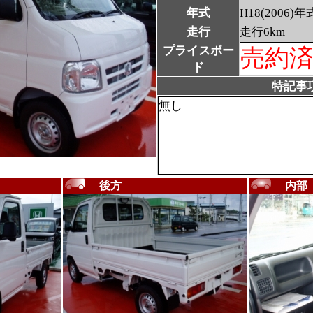
年式
H18(2006)年
走行
走行6km
プライスボー
売約
ド
特記事
無し
後方
内部