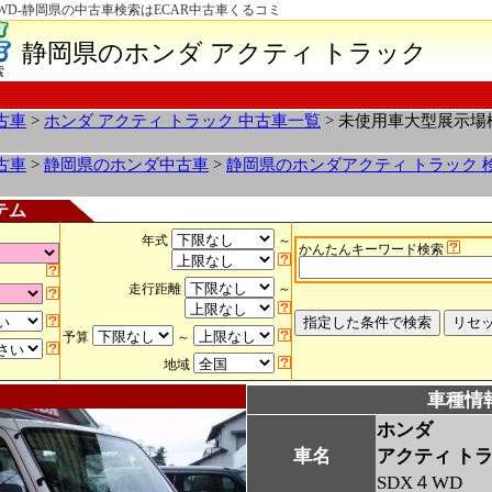
WD-静岡県の中古車検索はECAR中古車くるコミ
静岡県のホンダ アクティ トラック
索
古車
>
ホンダ アクティ トラック 中古車一覧
> 未使用車大型展示
古車
>
静岡県のホンダ中古車
>
静岡県のホンダアクティ トラック 
テム
年式
～
かんたんキーワード検索
走行距離
～
予算
～
地域
車種情
ホンダ
車名
アクティ ト
SDX４WD