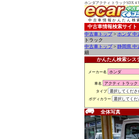
ホンダアクティ トラックSDX４
中古車情報かんたん検
中古車情報検索サイト
中古車トップ
>
ホンダ 中
トラック
中古車トップ
>
静岡県 中
細
かんたん検索シス
メーカー名
車名
タイプ
ボディカラー
全体写真