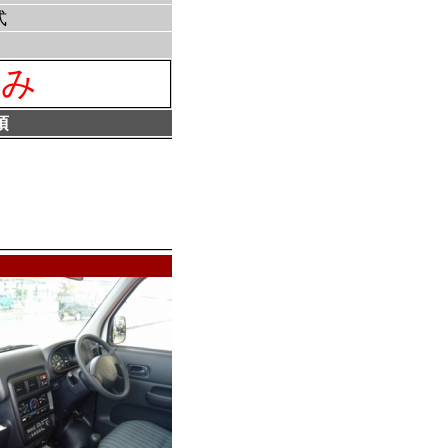
式
済み
項