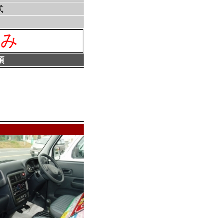
式
済み
項