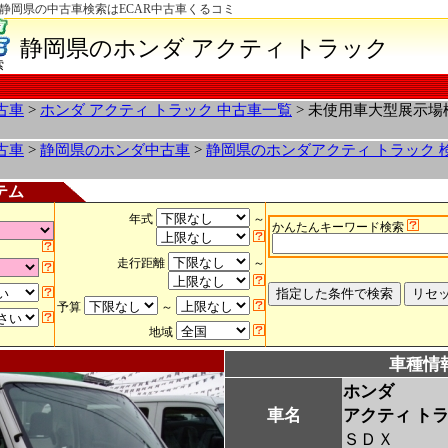
-静岡県の中古車検索はECAR中古車くるコミ
静岡県のホンダ アクティ トラック
索
古車
>
ホンダ アクティ トラック 中古車一覧
> 未使用車大型展示
古車
>
静岡県のホンダ中古車
>
静岡県のホンダアクティ トラック 
テム
年式
～
かんたんキーワード検索
走行距離
～
予算
～
地域
車種情
ホンダ
車名
アクティ ト
ＳＤＸ