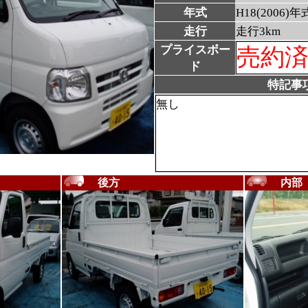
年式
H18(2006)年
走行
走行3km
プライスボー
売約
ド
特記事
無し
後方
内部