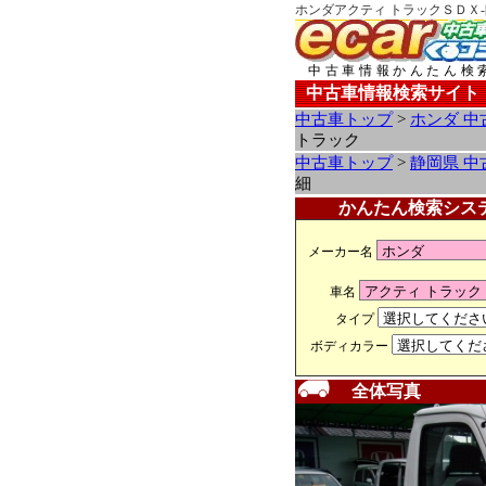
ホンダアクティ トラックＳＤＸ
中古車情報かんたん検
中古車情報検索サイト
中古車トップ
>
ホンダ 中
トラック
中古車トップ
>
静岡県 中
細
かんたん検索シス
メーカー名
車名
タイプ
ボディカラー
全体写真