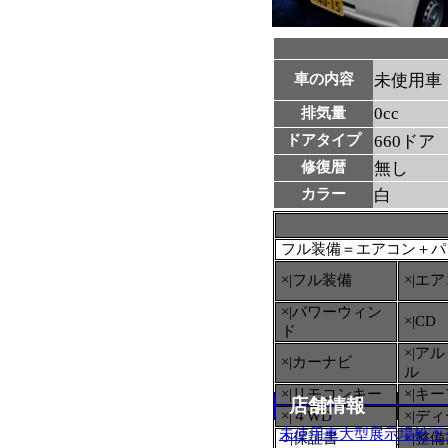
車の内容
未使用車
0cc
排気量
ドアタイプ
660ドア
修復暦
無し
カラー
白
フル装備＝エアコン＋パ
×|フル装備
×|エ
×|パワーウィン
×|CD
ド
×|ア
×|カーナビ
ル
×|リモコンキー
×|キ
店舗情報
×|４WD
×|デ
未使用車大型展示場松下
○
|保証書
×|整