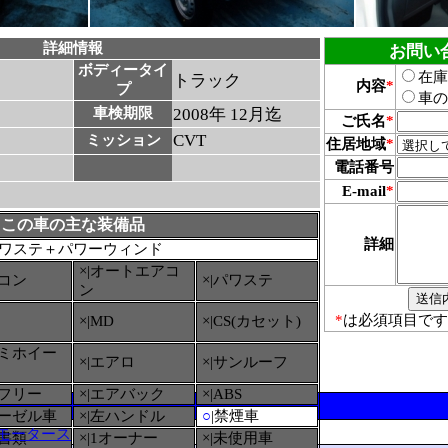
詳細情報
お問い
ボディータイ
在庫
トラック
内容
*
プ
車の
車検期限
2008年 12月迄
ご氏名
*
CVT
ミッション
住居地域
*
電話番号
E-mail
*
この車の主な装備品
詳細
ワステ＋パワーウィンド
×|オートエアコ
アコン
×|パワステ
ン
*
は必須項目です
×|MD
×|CS(カセット)
ルミホイー
×|エアロ
×|サンルーフ
ーフリー
×|エアバック
×|ABS
ィーゼル車
×|左ハンドル
○
|禁煙車
モータース
備書類
×|1オーナー
×|未使用車