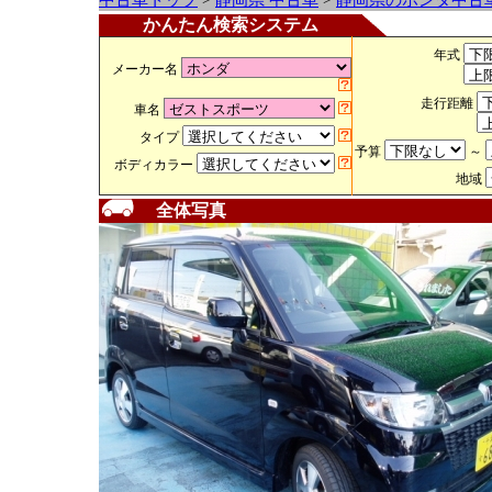
中古車トップ
>
静岡県 中古車
>
静岡県のホンダ中古
かんたん検索システム
年式
メーカー名
走行距離
車名
タイプ
予算
～
ボディカラー
地域
全体写真