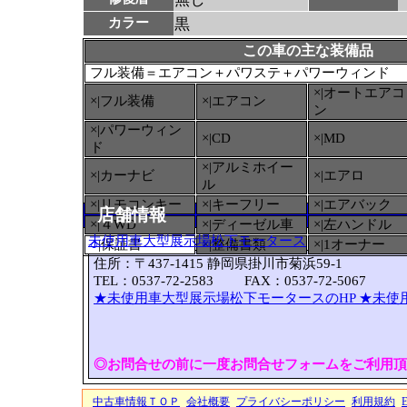
カラー
黒
この車の主な装備品
フル装備＝エアコン＋パワステ＋パワーウィンド
×|オートエアコ
×|フル装備
×|エアコン
ン
×|パワーウィン
×|CD
×|MD
ド
×|アルミホイー
×|カーナビ
×|エアロ
ル
×|リモコンキー
×|キーフリー
×|エアバック
店舗情報
×|４WD
×|ディーゼル車
×|左ハンドル
未使用車大型展示場松下モータース
○
|保証書
×|整備書類
×|1オーナー
住所：〒437-1415 静岡県掛川市菊浜59-1
TEL：0537-72-2583 FAX：0537-72-5067
★未使用車大型展示場松下モータースのHP
★未使
◎お問合せの前に一度お問合せフォームをご利用頂
中古車情報ＴＯＰ
会社概要
プライバシーポリシー
利用規約