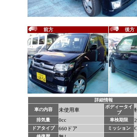
前方
後方
詳細情報
ボディータイ
車の内容
未使用車
プ
0cc
排気量
車検期限
ドアタイプ
660ドア
ミッション
修復暦
無し