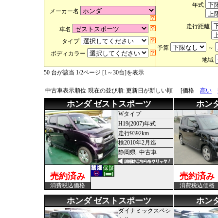
年式
メーカー名
走行距離
車名
タイプ
予算
～
ボディカラー
地域
50 台が該当 1/2ページ [1～30台]を表示
中古車表示順位
現在の並び順: 更新日が新しい順
[価格
高い
ホンダ ゼストスポーツ
ホン
Wタイプ
H19(2007)年式
走行9392km
検2010年2月迄
静岡県- 中古車
売約済み
売約済み
消費税込価格
消費税込価格
ホンダ ゼストスポーツ
ホン
ダイナミックスペシ