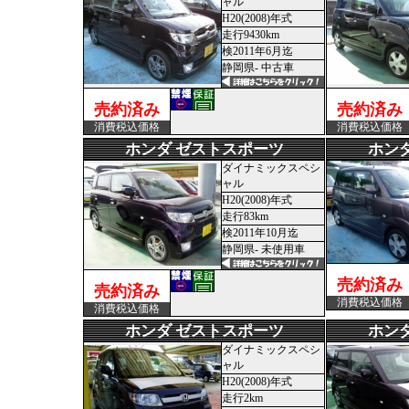
ャル
H20(2008)年式
走行9430km
検2011年6月迄
静岡県- 中古車
売約済み
売約済み
消費税込価格
消費税込価格
ホンダ ゼストスポーツ
ホン
ダイナミックスペシ
ャル
H20(2008)年式
走行83km
検2011年10月迄
静岡県- 未使用車
売約済み
売約済み
消費税込価格
消費税込価格
ホンダ ゼストスポーツ
ホン
ダイナミックスペシ
ャル
H20(2008)年式
走行2km