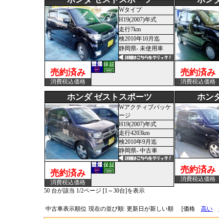
Wタイプ
H19(2007)年式
走行7km
検2010年10月迄
静岡県- 未使用車
売約済み
売約済み
消費税込価格
消費税込価格
ホンダ ゼストスポーツ
ホン
Wアクティブパッケ
ージ
H19(2007)年式
走行4203km
検2010年9月迄
静岡県- 中古車
売約済み
売約済み
消費税込価格
消費税込価格
50 台が該当 1/2ページ [1～30台]を表示
中古車表示順位
現在の並び順: 更新日が新しい順
[価格
高い