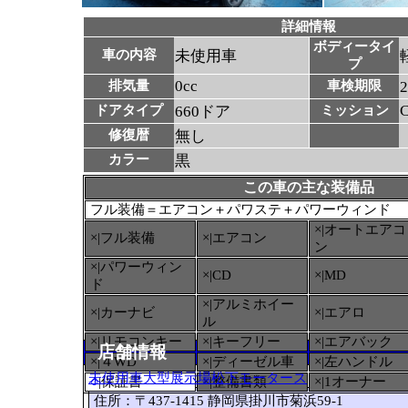
詳細情報
ボディータイ
車の内容
未使用車
プ
0cc
排気量
車検期限
ドアタイプ
660ドア
ミッション
修復暦
無し
カラー
黒
この車の主な装備品
フル装備＝エアコン＋パワステ＋パワーウィンド
×|オートエアコ
×|フル装備
×|エアコン
ン
×|パワーウィン
×|CD
×|MD
ド
×|アルミホイー
×|カーナビ
×|エアロ
ル
×|リモコンキー
×|キーフリー
×|エアバック
店舗情報
×|４WD
×|ディーゼル車
×|左ハンドル
未使用車大型展示場松下モータース
○
|保証書
×|整備書類
×|1オーナー
住所：〒437-1415 静岡県掛川市菊浜59-1