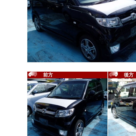
前方
後方