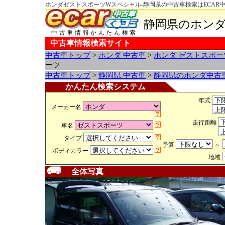
ホンダゼストスポーツWスペシャル-静岡県の中古車検索はECAR
静岡県のホンダ
中古車情報かんたん検索
中古車情報検索サイト
中古車トップ
>
ホンダ 中古車
>
ホンダ ゼストスポー
ーツ
中古車トップ
>
静岡県 中古車
>
静岡県のホンダ中古
かんたん検索システム
年式
メーカー名
走行距離
車名
タイプ
予算
～
ボディカラー
地域
全体写真