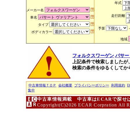
年式
メーカー名
走行距離
車名
タイプ
予算
ボディカラー
地域
フォルクスワーゲン
パサー
上記条件で検索しましたが
検索の条件をゆるくしてか
中古車情報ＴＯＰ
会社概要
プライバシーポリシー
利用規約
E
集中
中古車情報満載 中古車はECARで探せ
Copyright(C)2026 ECAR Corpration All R